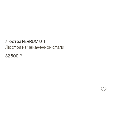
Люстра FERRUM 011
Люстра из чеканенной стали
82 500
₽