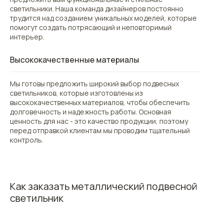
ТЕЛЕФОН:
светильники. Наша команда дизайнеров постоянно
+7 (499) 714-88-25
+7 (991) 606-26-21
трудится над созданием уникальных моделей, которые
помогут создать потрясающий и неповторимый
интерьер.
ПОЧТА:
2klw@2klw.ru
Высококачественные материалы
СОЦИАЛЬНЫЕ СЕТИ:
Мы готовы предложить широкий выбор подвесных
TG
MAX
VK
IG
YT
PIN
светильников, которые изготовлены из
высококачественных материалов, чтобы обеспечить
долговечность и надежность работы. Основная
ценность для нас - это качество продукции, поэтому
КАТАЛОГ
О НАС
ИНФОРМАЦИЯ
перед отправкой клиентам мы проводим тщательный
контроль.
2024 © 2klw.ru
Политика обработки данных
ИП Каткова Елена Владиславовна
ИНН 772012050518
Как заказать металлический подвесной
ОГРНИП 319774600626520
светильник