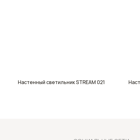
СОЦИАЛЬНЫЕ СЕТИ:
Настенный светильник STREAM 021
Наст
TG
MAX
VK
IG
YT
PIN
О НАС