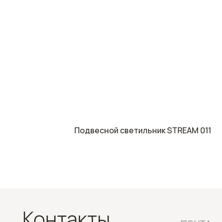
Контакты
ПОЧТА:
Подвесной светильник STREAM 011
2klw@2klw.ru
КАТАЛОГ