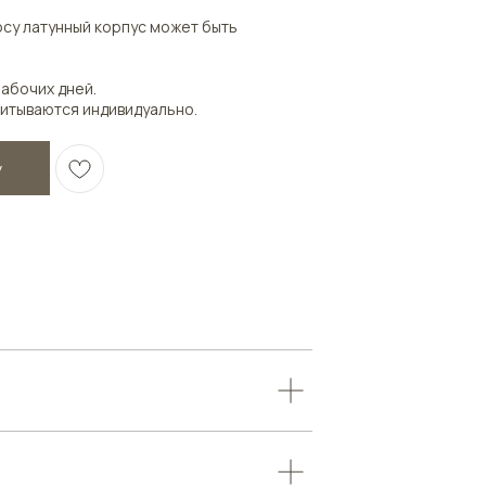
су латунный корпус может быть
рабочих дней.
итываются индивидуально.
у