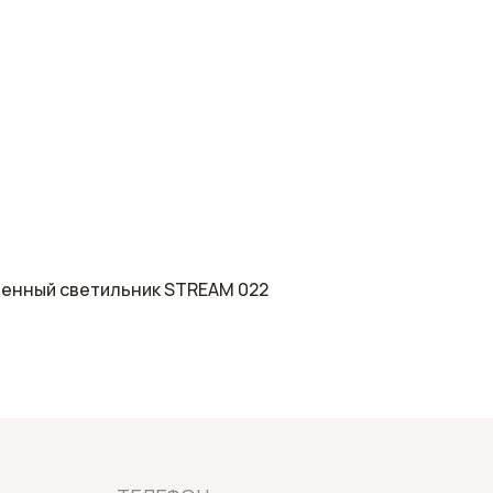
ТЕЛЕФОН:
енный светильник STREAM 022
+7 (499) 714-88-25
+7 (991) 606-26-21
ИНФОРМАЦИЯ