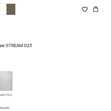
ик STREAM 023
щая сталь
льник.