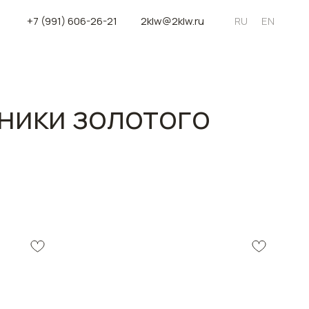
+7 (991) 606-26-21
2klw@2klw.ru
RU
EN
ники золотого